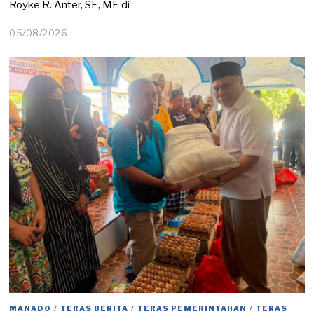
Royke R. Anter, SE, ME di
05/08/2026
0
5
/
0
8
/
2
0
2
6
MANADO
/
TERAS BERITA
/
TERAS PEMERINTAHAN
/
TERAS