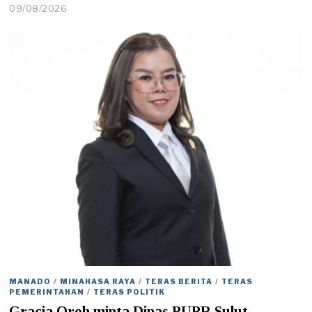
09/08/2026
0
9
/
0
8
/
2
0
2
6
MANADO
/
MINAHASA RAYA
/
TERAS BERITA
/
TERAS
PEMERINTAHAN
/
TERAS POLITIK
Gracia Oroh minta Dinas PUPR Sulut