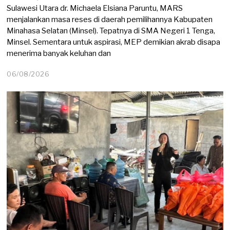
Sulawesi Utara dr. Michaela Elsiana Paruntu, MARS
menjalankan masa reses di daerah pemilihannya Kabupaten
Minahasa Selatan (Minsel). Tepatnya di SMA Negeri 1 Tenga,
Minsel. Sementara untuk aspirasi, MEP demikian akrab disapa
menerima banyak keluhan dan
06/08/2026
0
6
/
0
8
/
2
0
2
6