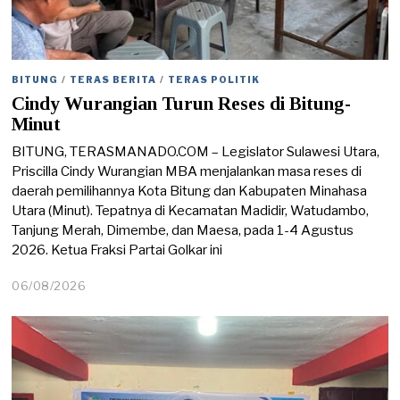
BITUNG
/
TERAS BERITA
/
TERAS POLITIK
Cindy Wurangian Turun Reses di Bitung-
Minut
BITUNG, TERASMANADO.COM – Legislator Sulawesi Utara,
Priscilla Cindy Wurangian MBA menjalankan masa reses di
daerah pemilihannya Kota Bitung dan Kabupaten Minahasa
Utara (Minut). Tepatnya di Kecamatan Madidir, Watudambo,
Tanjung Merah, Dimembe, dan Maesa, pada 1-4 Agustus
2026. Ketua Fraksi Partai Golkar ini
06/08/2026
0
6
/
0
8
/
2
0