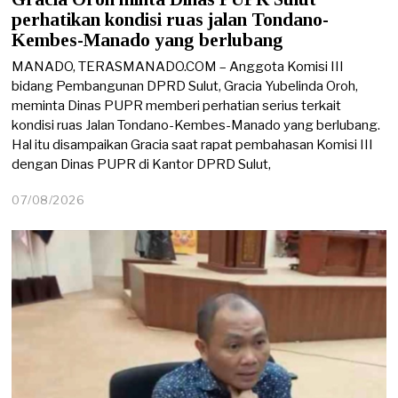
perhatikan kondisi ruas jalan Tondano-
Kembes-Manado yang berlubang
MANADO, TERASMANADO.COM – Anggota Komisi III
bidang Pembangunan DPRD Sulut, Gracia Yubelinda Oroh,
meminta Dinas PUPR memberi perhatian serius terkait
kondisi ruas Jalan Tondano-Kembes-Manado yang berlubang.
Hal itu disampaikan Gracia saat rapat pembahasan Komisi III
dengan Dinas PUPR di Kantor DPRD Sulut,
07/08/2026
0
7
/
0
8
/
2
0
2
6