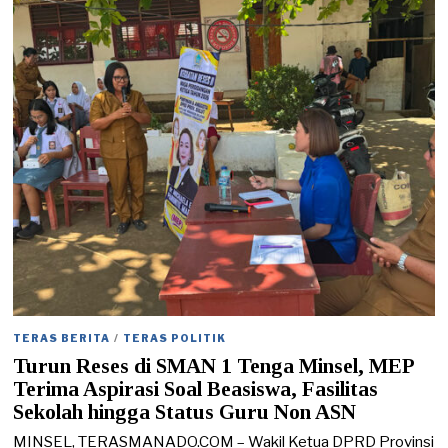
8
/
2
0
2
6
TERAS BERITA
/
TERAS POLITIK
Turun Reses di SMAN 1 Tenga Minsel, MEP
Terima Aspirasi Soal Beasiswa, Fasilitas
Sekolah hingga Status Guru Non ASN
MINSEL, TERASMANADO.COM – Wakil Ketua DPRD Provinsi