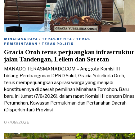
MINAHASA RAYA
/
TERAS BERITA
/
TERAS
PEMERINTAHAN
/
TERAS POLITIK
Gracia Oroh terus perjuangkan infrastruktur
jalan Tandengan, Leilem dan Seretan
MANADO, TERASMANADO.COM – Anggota Komisi III
bidang Pembangunan DPRD Sulut, Gracia Yubelinda Oroh,
terus memperjuangkan aspirasi warga yang menjadi
konstituennya di daerah pemilihan Minahasa-Tomohon. Baru-
baru, ini Jumat (7/8/2026), dalam rapat Komisi III dengan Dinas
Perumahan, Kawasan Permukiman dan Pertanahan Daerah
(Disperkimtan) Provinsi
07/08/2026
0
7
/
0