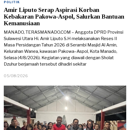
POLITIK
Amir Liputo Serap Aspirasi Korban
Kebakaran Pakowa-Aspol, Salurkan Bantuan
Kemanusiaan
MANADO, TERASMANADO.COM – Anggota DPRD Provinsi
Sulawesi Utara Hi. Amir Liputo S.H melaksanakan Reses II
Masa Persidangan Tahun 2026 di Serambi Masjid Al Amin,
Kelurahan Wanea, kawasan Pakowa–Aspol, Kota Manado,
Selasa (4/8/2026). Kegiatan yang diawali dengan Sholat
Dzuhur berjamaah tersebut dihadiri sekitar
05/08/2026
0
5
/
0
8
/
2
0
2
6