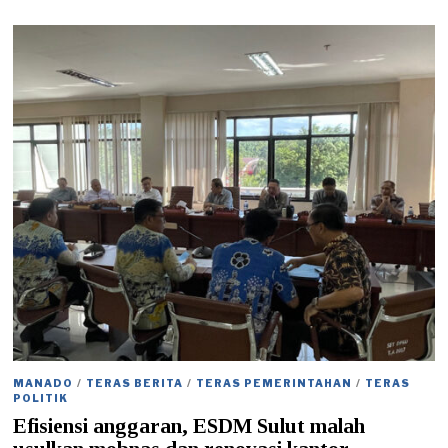
7
/
0
8
/
2
0
2
6
MANADO
/
TERAS BERITA
/
TERAS PEMERINTAHAN
/
TERAS
POLITIK
Efisiensi anggaran, ESDM Sulut malah