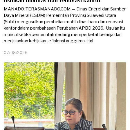
usulkan mobnas dan renovasi kantor
MANADO, TERASMANADO.COM — Dinas Energi dan Sumber
Daya Mineral (ESDM) Pemerintah Provinsi Sulawesi Utara
(Sulut) mengusulkan pembelian mobil dinas baru dan renovasi
kantor dalam pembahasan Perubahan APBD 2026. Usulan itu
muncul ketika pemerintah sedang memperketat belanja dan
menjalankan kebijakan efisiensi anggaran. Hal
07/08/2026
0
7
/
0
8
/
2
0
2
6