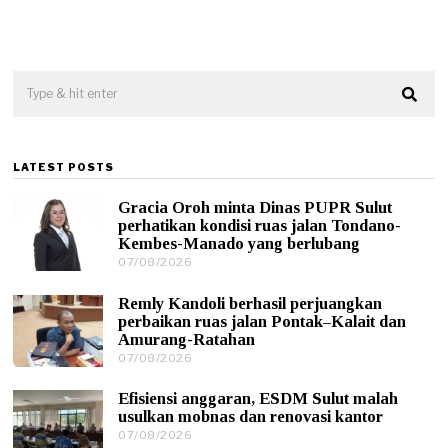
LATEST POSTS
Gracia Oroh minta Dinas PUPR Sulut
perhatikan kondisi ruas jalan Tondano-
Kembes-Manado yang berlubang
07/08/2026
0
7
/
Remly Kandoli berhasil perjuangkan
0
perbaikan ruas jalan Pontak–Kalait dan
8
Amurang-Ratahan
/
07/08/2026
0
2
7
0
/
2
Efisiensi anggaran, ESDM Sulut malah
0
6
usulkan mobnas dan renovasi kantor
8
07/08/2026
0
/