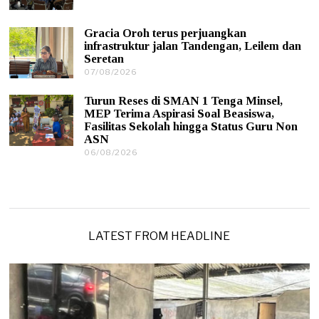
7
2
/
0
0
2
Gracia Oroh terus perjuangkan
8
6
infrastruktur jalan Tandengan, Leilem dan
/
Seretan
2
0
07/08/2026
0
2
7
6
/
Turun Reses di SMAN 1 Tenga Minsel,
0
MEP Terima Aspirasi Soal Beasiswa,
8
Fasilitas Sekolah hingga Status Guru Non
/
ASN
2
0
06/08/2026
0
2
6
6
/
0
8
/
2
0
LATEST FROM HEADLINE
2
6