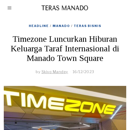
HEADLINE
/
MANADO
/
TERAS BISNIS
Timezone Luncurkan Hiburan
Keluarga Taraf Internasional di
Manado Town Square
by
Skivo Mandey
16/12/2023
1
6
/
1
2
/
2
0
2
3