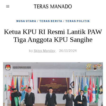
NUSA UTARA
/
TERAS BERITA
/
TERAS POLITIK
Ketua KPU RI Resmi Lantik PAW
Tiga Anggota KPU Sangihe
by
Skivo Mandey
26/11/2024
2
9
/
1
1
/
2
0
2
4