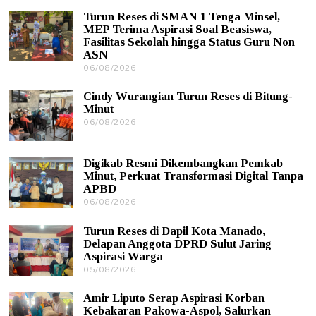
Turun Reses di SMAN 1 Tenga Minsel,
MEP Terima Aspirasi Soal Beasiswa,
Fasilitas Sekolah hingga Status Guru Non
ASN
06/08/2026
0
6
/
Cindy Wurangian Turun Reses di Bitung-
0
Minut
8
06/08/2026
0
/
6
2
/
0
0
2
Digikab Resmi Dikembangkan Pemkab
8
6
Minut, Perkuat Transformasi Digital Tanpa
/
APBD
2
0
06/08/2026
0
2
6
6
/
Turun Reses di Dapil Kota Manado,
0
Delapan Anggota DPRD Sulut Jaring
8
Aspirasi Warga
/
05/08/2026
0
2
5
0
/
2
Amir Liputo Serap Aspirasi Korban
0
6
Kebakaran Pakowa-Aspol, Salurkan
8