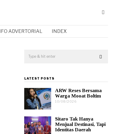
NFO ADVERTORIAL
INDEX
LATEST POSTS
ARW Reses Bersama
Warga Mooat Boltim
10/08/2026
1
0
/
0
Sitaro Tak Hanya
8
Menjual Destinasi, Tapi
/
Identitas Daerah
2