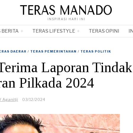
INSPIRASI HARI INI
 BERITA
TERAS LIFESTYLE
TERAS OPINI
I
ERAS DAERAH
/
TERAS PEMERINTAHAN
/
TERAS POLITIK
Terima Laporan Tindak
ran Pilkada 2024
V Aganitji
03/12/2024
2
2
/
1
2
/
2