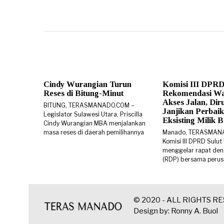
Cindy Wurangian Turun
Komisi III DPRD
Reses di Bitung-Minut
Rekomendasi W
Akses Jalan, Di
BITUNG, TERASMANADO.COM –
Janjikan Perbaik
Legislator Sulawesi Utara, Priscilla
Eksisting Milik
Cindy Wurangian MBA menjalankan
masa reses di daerah pemilihannya
Manado, TERASMAN
Komisi III DPRD Sulut
menggelar rapat den
(RDP) bersama peru
© 2020 - ALL RIGHTS R
Design by: Ronny A. Buol