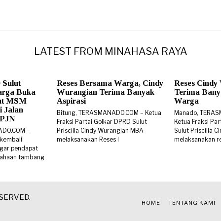
LATEST FROM MINAHASA RAYA
 Sulut
Reses Bersama Warga, Cindy
Reses Cindy
arga Buka
Wurangian Terima Banyak
Terima Banya
rut MSM
Aspirasi
Warga
i Jalan
Bitung, TERASMANADO.COM – Ketua
Manado, TERA
 BPJN
Fraksi Partai Golkar DPRD Sulut
Ketua Fraksi Pa
ADO.COM –
Priscilla Cindy Wurangian MBA
Sulut Priscilla
 kembali
melaksanakan Reses I
melaksanakan re
gar pendapat
sahaan tambang
ESERVED.
HOME
TENTANG KAMI