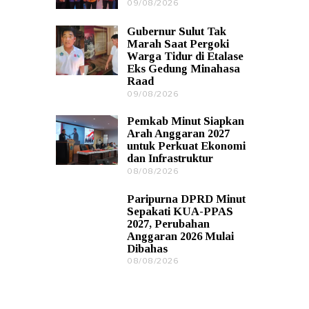
0
09/08/2026
1
2
0
6
/
Gubernur Sulut Tak
0
Marah Saat Pergoki
8
Warga Tidur di Etalase
/
Eks Gedung Minahasa
2
Raad
0
2
09/08/2026
0
6
9
/
Pemkab Minut Siapkan
0
Arah Anggaran 2027
8
untuk Perkuat Ekonomi
/
dan Infrastruktur
2
0
08/08/2026
1
2
0
6
/
Paripurna DPRD Minut
0
Sepakati KUA-PPAS
8
2027, Perubahan
/
Anggaran 2026 Mulai
2
Dibahas
0
2
08/08/2026
0
6
9
/
0
8