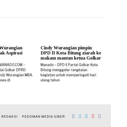
 Wurangian
Cindy Wurangian pimpin
k Aspirasi
DPD II Kota Bitung ziarah ke
makam mantan ketua Golkar
SMANADO.COM –
Manado – DPD II Partai Golkar Kota
rtai Golkar DPRD
Bitung menggelar rangkaian
 Cindy Wurangian MBA
kegiatan untuk memperingati hari
ses di
ulang tahun
REDAKSI
PEDOMAN MEDIA SIBER