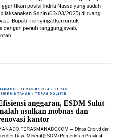
gantikan posisi Indria Nassa yang sudah
 dilaksanakan Senin (03/03/2025) di ruang
ase, Bupati mengingatkan untuk
s dengan penuh tanggungjawab.
intah
MANADO
/
TERAS BERITA
/
TERAS
PEMERINTAHAN
/
TERAS POLITIK
Efisiensi anggaran, ESDM Sulut
malah usulkan mobnas dan
renovasi kantor
MANADO, TERASMANADO.COM — Dinas Energi dan
umber Daya Mineral (ESDM) Pemerintah Provinsi