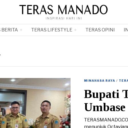
INSPIRASI HARI INI
 BERITA
TERAS LIFESTYLE
TERAS OPINI
I
n
MINAHASA RAYA
/
TER
Bupati 
Umbase 
TERASMANADO.COM 
menunjuk Octavianu