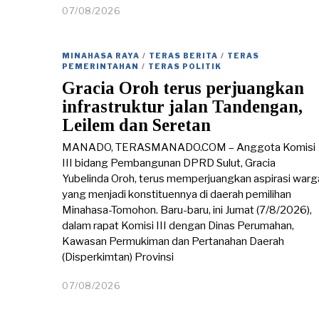
07/08/2026
0
7
/
0
MINAHASA RAYA
/
TERAS BERITA
/
TERAS
8
PEMERINTAHAN
/
TERAS POLITIK
/
Gracia Oroh terus perjuangkan
2
0
infrastruktur jalan Tandengan,
2
Leilem dan Seretan
6
MANADO, TERASMANADO.COM – Anggota Komisi
III bidang Pembangunan DPRD Sulut, Gracia
Yubelinda Oroh, terus memperjuangkan aspirasi warg
yang menjadi konstituennya di daerah pemilihan
Minahasa-Tomohon. Baru-baru, ini Jumat (7/8/2026),
dalam rapat Komisi III dengan Dinas Perumahan,
Kawasan Permukiman dan Pertanahan Daerah
(Disperkimtan) Provinsi
07/08/2026
0
7
/