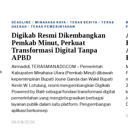
HEADLINE
/
MINAHASA RAYA
/
TERAS BERITA
/
TERAS
DAERAH
/
TERAS PEMERINTAHAN
Digikab Resmi Dikembangkan
Pemkab Minut, Perkuat
Transformasi Digital Tanpa
APBD
Airmadidi, TERASMANADO.COM – Pemerintah
a
Kabupaten Minahasa Utara (Pemkab Minut) dibawah
P
kepemimpinan Bupati Joune Ganda dan Wakil Bupati
m
Kevin W. Lotulung, resmi mengembangkan Digikab
2
Powered by Balé sebagai fondasi transformasi digital
k
pemerintahan yang mengintegrasikan berbagai
(
layanan publik dalam satu platform. Pengembangan
D
aplikasi berkonsep
06/08/2026
0
6