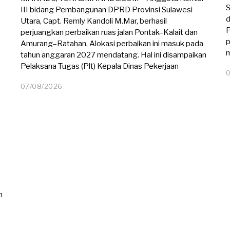
S
III bidang Pembangunan DPRD Provinsi Sulawesi
d
Utara, Capt. Remly Kandoli M.Mar, berhasil
P
perjuangkan perbaikan ruas jalan Pontak–Kalait dan
p
Amurang–Ratahan. Alokasi perbaikan ini masuk pada
m
tahun anggaran 2027 mendatang. Hal ini disampaikan
Pelaksana Tugas (Plt) Kepala Dinas Pekerjaan
07/08/2026
0
7
/
0
8
/
2
0
2
6
n