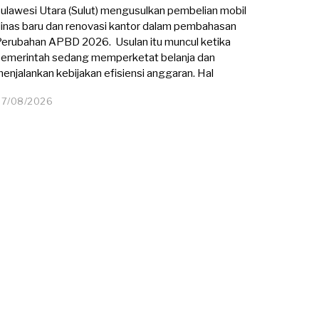
ulawesi Utara (Sulut) mengusulkan pembelian mobil
inas baru dan renovasi kantor dalam pembahasan
erubahan APBD 2026. Usulan itu muncul ketika
emerintah sedang memperketat belanja dan
enjalankan kebijakan efisiensi anggaran. Hal
07/08/2026
0
7
/
0
8
/
2
0
2
6