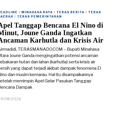
0
8
HEADLINE
/
MINAHASA RAYA
/
TERAS BERITA
/
TERAS
/
DAERAH
/
TERAS PEMERINTAHAN
2
Apel Tanggap Bencana El Nino di
0
2
Minut, Joune Ganda Ingatkan
6
Ancaman Karhutla dan Krisis Air
Airmadidi, TERASMANADO.COM – Bupati Minahasa
tara Joune Ganda mengingatkan potensi ancaman
ebakaran hutan dan lahan (karhutla) serta krisis air
ersih yang dapat terjadi akibat dampak fenomena El
ino dan musim kemarau. Hal itu disampaikannya
etelah memimpin Apel Gelar Pasukan Tanggap
Bencana Dampak
04/08/2026
0
5
/
0
8
/