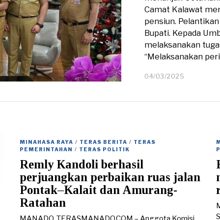
Camat Kalawat meng
pensiun. Pelantikan
Bupati. Kepada Umb
melaksanakan tuga
“Melaksanakan per
04/03/2025
0
6
/
0
3
/
2
0
MINAHASA RAYA
/
TERAS BERITA
/
TERAS
2
PEMERINTAHAN
/
TERAS POLITIK
5
Remly Kandoli berhasil
perjuangkan perbaikan ruas jalan
Pontak–Kalait dan Amurang-
Ratahan
S
MANADO, TERASMANADO.COM – Anggota Komisi