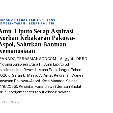
MANADO
/
TERAS BERITA
/
TERAS
PEMERINTAHAN
/
TERAS POLITIK
Amir Liputo Serap Aspirasi
Korban Kebakaran Pakowa-
Aspol, Salurkan Bantuan
Kemanusiaan
MANADO, TERASMANADO.COM – Anggota DPRD
rovinsi Sulawesi Utara Hi. Amir Liputo S.H
elaksanakan Reses II Masa Persidangan Tahun
026 di Serambi Masjid Al Amin, Kelurahan Wanea,
awasan Pakowa–Aspol, Kota Manado, Selasa
4/8/2026). Kegiatan yang diawali dengan Sholat
zuhur berjamaah tersebut dihadiri sekitar
05/08/2026
0
5
/