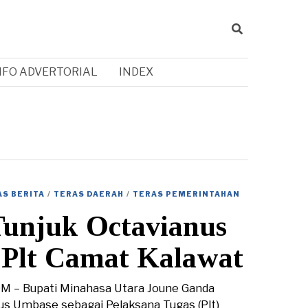
NFO ADVERTORIAL
INDEX
AS BERITA
/
TERAS DAERAH
/
TERAS PEMERINTAHAN
Tunjuk Octavianus
Plt Camat Kalawat
– Bupati Minahasa Utara Joune Ganda
s Umbase sebagai Pelaksana Tugas (Plt)