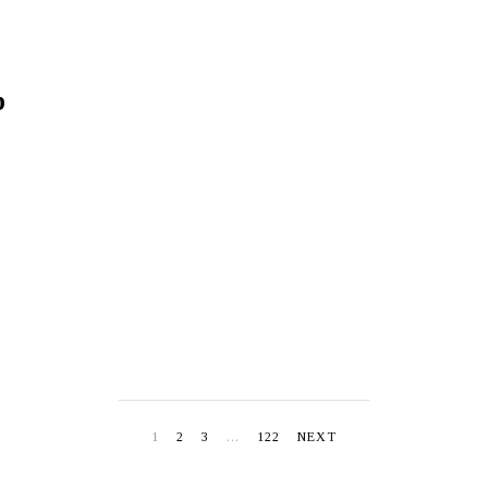
2
0
2
6
p
1
2
3
…
122
NEXT