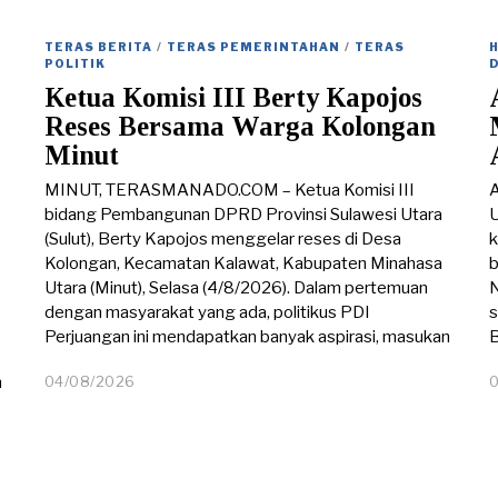
/
0
TERAS BERITA
/
TERAS PEMERINTAHAN
/
TERAS
8
POLITIK
/
Ketua Komisi III Berty Kapojos
2
0
Reses Bersama Warga Kolongan
2
Minut
6
MINUT, TERASMANADO.COM – Ketua Komisi III
bidang Pembangunan DPRD Provinsi Sulawesi Utara
U
(Sulut), Berty Kapojos menggelar reses di Desa
k
Kolongan, Kecamatan Kalawat, Kabupaten Minahasa
b
Utara (Minut), Selasa (4/8/2026). Dalam pertemuan
N
dengan masyarakat yang ada, politikus PDI
s
Perjuangan ini mendapatkan banyak aspirasi, masukan
04/08/2026
0
n
4
/
0
8
/