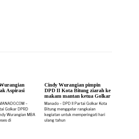
 Wurangian
Cindy Wurangian pimpin
k Aspirasi
DPD II Kota Bitung ziarah ke
makam mantan ketua Golkar
SMANADO.COM –
Manado – DPD II Partai Golkar Kota
rtai Golkar DPRD
Bitung menggelar rangkaian
 Cindy Wurangian MBA
kegiatan untuk memperingati hari
ses di
ulang tahun