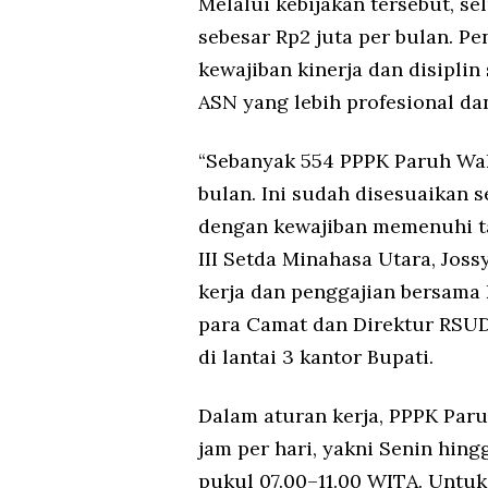
Melalui kebijakan tersebut, s
sebesar Rp2 juta per bulan. P
kewajiban kinerja dan disipli
ASN yang lebih profesional da
“Sebanyak 554 PPPK Paruh Wak
bulan. Ini sudah disesuaikan 
dengan kewajiban memenuhi targ
III Setda Minahasa Utara, Jos
kerja dan penggajian bersama 
para Camat dan Direktur RSUD
di lantai 3 kantor Bupati.
Dalam aturan kerja, PPPK Par
jam per hari, yakni Senin hin
pukul 07.00–11.00 WITA. Untuk