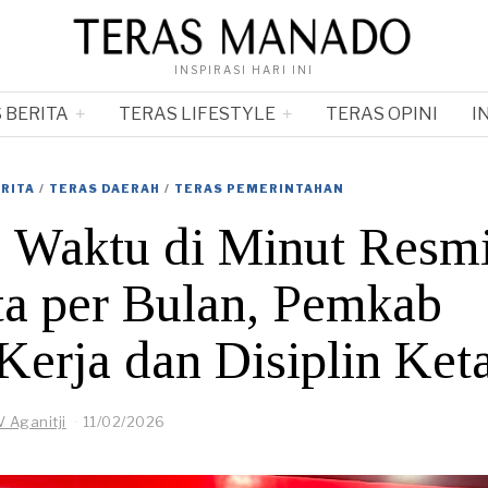
INSPIRASI HARI INI
 BERITA
TERAS LIFESTYLE
TERAS OPINI
I
RITA
/
TERAS DAERAH
/
TERAS PEMERINTAHAN
 Waktu di Minut Resm
ta per Bulan, Pemkab
erja dan Disiplin Ket
V Aganitji
11/02/2026
2
3
/
0