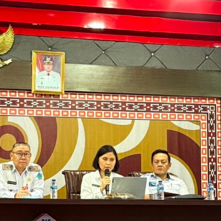
2
/
2
0
2
6