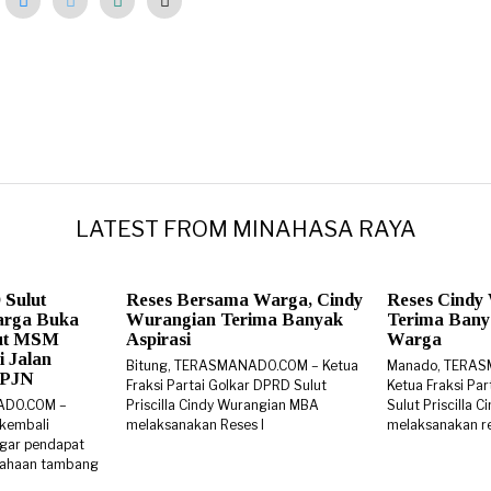
LATEST FROM MINAHASA RAYA
 Sulut
Reses Bersama Warga, Cindy
Reses Cindy
arga Buka
Wurangian Terima Banyak
Terima Banya
rut MSM
Aspirasi
Warga
i Jalan
Bitung, TERASMANADO.COM – Ketua
Manado, TERA
 BPJN
Fraksi Partai Golkar DPRD Sulut
Ketua Fraksi Pa
ADO.COM –
Priscilla Cindy Wurangian MBA
Sulut Priscilla
 kembali
melaksanakan Reses I
melaksanakan re
gar pendapat
sahaan tambang