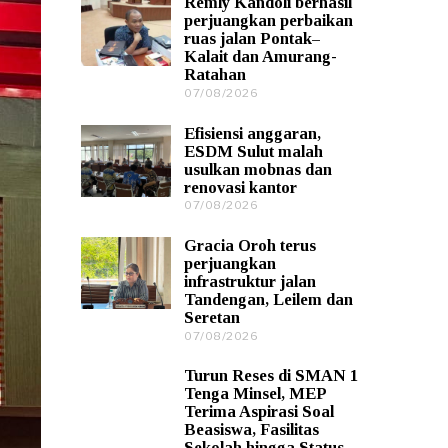
Remly Kandoli berhasil
0
perjuangkan perbaikan
8
ruas jalan Pontak–
/
Kalait dan Amurang-
2
Ratahan
0
2
07/08/2026
0
6
7
/
Efisiensi anggaran,
0
ESDM Sulut malah
8
usulkan mobnas dan
/
renovasi kantor
2
0
07/08/2026
0
2
7
6
/
Gracia Oroh terus
0
perjuangkan
8
infrastruktur jalan
/
Tandengan, Leilem dan
2
Seretan
0
2
07/08/2026
0
6
7
/
Turun Reses di SMAN 1
0
Tenga Minsel, MEP
8
Terima Aspirasi Soal
/
Beasiswa, Fasilitas
2
Sekolah hingga Status
0