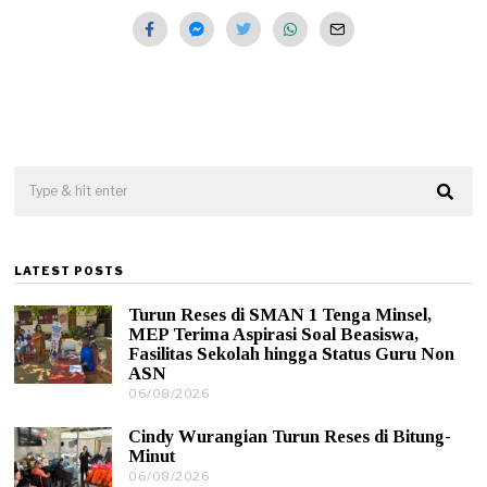
LATEST POSTS
Turun Reses di SMAN 1 Tenga Minsel,
MEP Terima Aspirasi Soal Beasiswa,
Fasilitas Sekolah hingga Status Guru Non
ASN
06/08/2026
0
6
/
Cindy Wurangian Turun Reses di Bitung-
0
Minut
8
06/08/2026
0
/