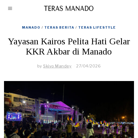
MANADO
/
TERAS BERITA
/
TERAS LIFESTYLE
Yayasan Kairos Pelita Hati Gelar
KKR Akbar di Manado
by
Skivo Mandey
27/04/2026
2
7
/
0
4
/
2
0
2
6