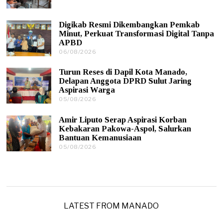
6
2
/
0
0
2
Digikab Resmi Dikembangkan Pemkab
8
6
Minut, Perkuat Transformasi Digital Tanpa
/
APBD
2
0
06/08/2026
0
2
6
6
/
Turun Reses di Dapil Kota Manado,
0
Delapan Anggota DPRD Sulut Jaring
8
Aspirasi Warga
/
05/08/2026
0
2
5
0
/
2
Amir Liputo Serap Aspirasi Korban
0
6
Kebakaran Pakowa-Aspol, Salurkan
8
Bantuan Kemanusiaan
/
05/08/2026
0
2
5
0
/
2
0
6
8
/
2
0
LATEST FROM MANADO
2
6