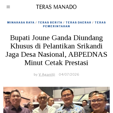
MINAHASA RAYA
/
TERAS BERITA
/
TERAS DAERAH
/
TERAS
PEMERINTAHAN
Bupati Joune Ganda Diundang
Khusus di Pelantikan Srikandi
Jaga Desa Nasional, ABPEDNAS
Minut Cetak Prestasi
by
V Aganitji
04/07/2026
0
4
/
0
7
/
2
0
2