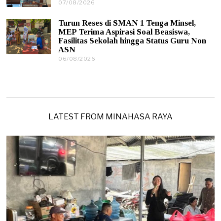
0
07/08/2026
0
2
7
6
/
Turun Reses di SMAN 1 Tenga Minsel,
0
MEP Terima Aspirasi Soal Beasiswa,
8
Fasilitas Sekolah hingga Status Guru Non
/
ASN
2
0
06/08/2026
0
2
6
6
/
0
8
/
2
0
LATEST FROM MINAHASA RAYA
2
6