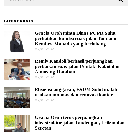
LATEST POSTS
Gracia Oroh minta Dinas PUPR Sulut
perhatikan kondisi ruas jalan Tondano-
Kembes-Manado yang berlubang
07/08/2026
0
7
/
Remly Kandoli berhasil perjuangkan
0
perbaikan ruas jalan Pontak–Kalait dan
8
Amurang-Ratahan
/
07/08/2026
0
2
7
0
/
2
Efisiensi anggaran, ESDM Sulut malah
0
6
usulkan mobnas dan renovasi kantor
8
07/08/2026
0
/
7
2
/
0
0
2
Gracia Oroh terus perjuangkan
8
6
infrastruktur jalan Tandengan, Leilem dan
/
Seretan
2