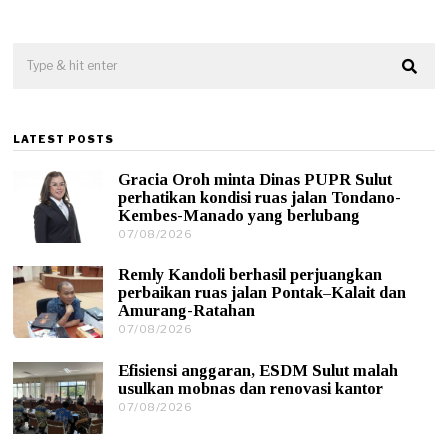
LATEST POSTS
Gracia Oroh minta Dinas PUPR Sulut
perhatikan kondisi ruas jalan Tondano-
Kembes-Manado yang berlubang
07/08/2026
0
7
/
Remly Kandoli berhasil perjuangkan
0
perbaikan ruas jalan Pontak–Kalait dan
8
Amurang-Ratahan
/
07/08/2026
0
2
7
0
/
2
Efisiensi anggaran, ESDM Sulut malah
0
6
usulkan mobnas dan renovasi kantor
8
07/08/2026
0
/
7
2
/
0