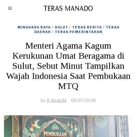
MINAHASA RAYA
/
SULUT
/
TERAS BERITA
/
TERAS
DAERAH
/
TERAS PEMERINTAHAN
Menteri Agama Kagum
Kerukunan Umat Beragama di
Sulut, Sebut Minut Tampilkan
Wajah Indonesia Saat Pembukaan
MTQ
by
V Aganitji
06/07/2026
0
7
/
0
7
/
2