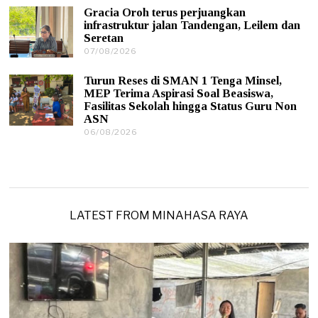
0
2
Gracia Oroh terus perjuangkan
8
6
infrastruktur jalan Tandengan, Leilem dan
/
Seretan
2
0
07/08/2026
0
2
7
6
/
Turun Reses di SMAN 1 Tenga Minsel,
0
MEP Terima Aspirasi Soal Beasiswa,
8
Fasilitas Sekolah hingga Status Guru Non
/
ASN
2
0
06/08/2026
0
2
6
6
/
0
8
/
2
0
LATEST FROM MINAHASA RAYA
2
6