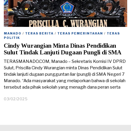
MANADO
/
TERAS BERITA
/
TERAS PEMERINTAHAN
/
TERAS
POLITIK
Cindy Wurangian Minta Dinas Pendidikan
Sulut Tindak Lanjuti Dugaan Pungli di SMA
TERASMANADO.COM, Manado – Sekretaris Komisi IV DPRD
Sulut, Priscilla Cindy Wurangian minta Dinas Pendidikan Sulut
tindak lanjuti dugaan pungguntan liar (pungli) di SMA Negeri 7
Manado. “Ada masyarakat yang melaporkan bahwa di sekolah
tersebut ada pihak sekolah yang menagih dana peran serta
03/02/2025
0
3
/
0
2
/
2