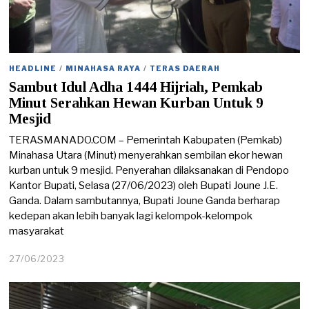
HEADLINE
/
MINAHASA RAYA
/
TERAS DAERAH
Sambut Idul Adha 1444 Hijriah, Pemkab
Minut Serahkan Hewan Kurban Untuk 9
Mesjid
TERASMANADO.COM – Pemerintah Kabupaten (Pemkab)
Minahasa Utara (Minut) menyerahkan sembilan ekor hewan
kurban untuk 9 mesjid. Penyerahan dilaksanakan di Pendopo
Kantor Bupati, Selasa (27/06/2023) oleh Bupati Joune J.E.
Ganda. Dalam sambutannya, Bupati Joune Ganda berharap
kedepan akan lebih banyak lagi kelompok-kelompok
masyarakat
27/06/2023
2
7
/
0
6