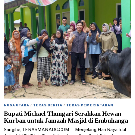
0
5
/
2
0
2
6
NUSA UTARA
/
TERAS BERITA
/
TERAS PEMERINTAHAN
Bupati Michael Thungari Serahkan Hewan
Kurban untuk Jamaah Masjid di Embuhanga
Sangihe, TERASMANADO.COM — Menjelang Hari Raya Idul