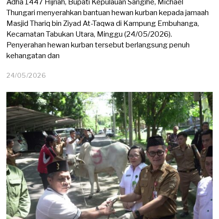
Adha 1447 Hijriah, Bupati Kepulauan Sangihe, Michael
Thungari menyerahkan bantuan hewan kurban kepada jamaah
Masjid Thariq bin Ziyad At-Taqwa di Kampung Embuhanga,
Kecamatan Tabukan Utara, Minggu (24/05/2026).
Penyerahan hewan kurban tersebut berlangsung penuh
kehangatan dan
24/05/2026
2
5
/
0
5
/
2
0
2
6