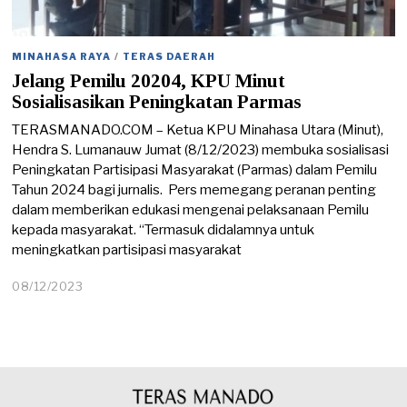
MINAHASA RAYA
/
TERAS DAERAH
Jelang Pemilu 20204, KPU Minut
Sosialisasikan Peningkatan Parmas
TERASMANADO.COM – Ketua KPU Minahasa Utara (Minut),
Hendra S. Lumanauw Jumat (8/12/2023) membuka sosialisasi
Peningkatan Partisipasi Masyarakat (Parmas) dalam Pemilu
Tahun 2024 bagi jurnalis. Pers memegang peranan penting
dalam memberikan edukasi mengenai pelaksanaan Pemilu
kepada masyarakat. “Termasuk didalamnya untuk
meningkatkan partisipasi masyarakat
08/12/2023
0
9
/
1
2
/
2
0