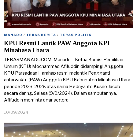
MANADO
/
TERAS BERITA
/
TERAS POLITIK
KPU Resmi Lantik PAW Anggota KPU
Minahasa Utara
TERASMANADO.COM, Manado – Ketua Komisi Pemilihan
Umum (KPU) Mochammad Afifuddin didampingi Anggota
KPU Parsadaan Harahap resmi melantik Pengganti
antarwaktu (PAW) Anggota KPU Kabupaten Minahasa Utara
periode 2023-2028 atas nama Hedriyanto Kusno Jacob
secara daring, Selasa (9/9/2024). Dalam sambutannya,
Afifuddin meminta agar segera
10/09/2024
1
0
/
0
9