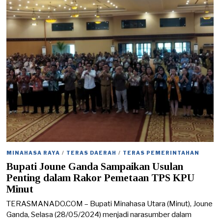
/
2
0
2
4
MINAHASA RAYA
/
TERAS DAERAH
/
TERAS PEMERINTAHAN
Bupati Joune Ganda Sampaikan Usulan
Penting dalam Rakor Pemetaan TPS KPU
Minut
TERASMANADO.COM – Bupati Minahasa Utara (Minut), Joune
Ganda, Selasa (28/05/2024) menjadi narasumber dalam