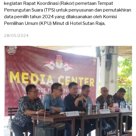
kegiatan Rapat Koordinasi (Rakor) pemetaan Tempat
Pemungutan Suara (TPS) untuk penyusunan dan pemutakhiran
data pemilih tahun 2024 yang dilaksanakan oleh Komisi
Pemilihan Umum (KPU) Minut di Hotel Sutan Raja,
28/05/2024
2
9
/
0
5
/
2
0
2
4