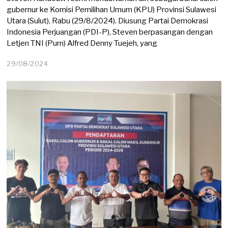
gubernur ke Komisi Pemilihan Umum (KPU) Provinsi Sulawesi
Utara (Sulut), Rabu (29/8/2024). Diusung Partai Demokrasi
Indonesia Perjuangan (PDI-P), Steven berpasangan dengan
Letjen TNI (Purn) Alfred Denny Tuejeh, yang
29/08/2024
2
9
/
0
8
/
2
0
2
4