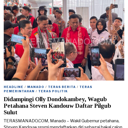
/
2
0
2
4
HEADLINE
/
MANADO
/
TERAS BERITA
/
TERAS
PEMERINTAHAN
/
TERAS POLITIK
Didampingi Olly Dondokambey, Wagub
Petahana Steven Kandouw Daftar Pilgub
Sulut
TERASMANADO.COM, Manado – Wakil Gubernur petahana,
Steven Kandouw resmi mendaftarkan diri sebagai bakal calon