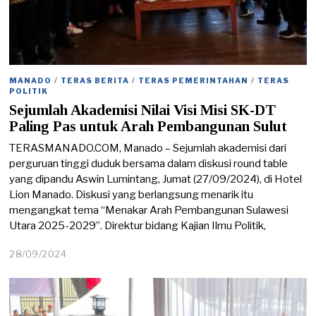
MANADO
/
TERAS BERITA
/
TERAS PEMERINTAHAN
/
TERAS
POLITIK
Sejumlah Akademisi Nilai Visi Misi SK-DT
Paling Pas untuk Arah Pembangunan Sulut
TERASMANADO.COM, Manado – Sejumlah akademisi dari
perguruan tinggi duduk bersama dalam diskusi round table
yang dipandu Aswin Lumintang, Jumat (27/09/2024), di Hotel
Lion Manado. Diskusi yang berlangsung menarik itu
mengangkat tema “Menakar Arah Pembangunan Sulawesi
Utara 2025-2029”. Direktur bidang Kajian Ilmu Politik,
28/09/2024
2
8
/
0
9