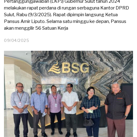
Pertanggungjawaban (LKPJ) Gubernur Sulut tahun 2024
melakukan rapat perdana di rungan serbaguna Kantor DPRD
Sulut, Rabu (9/3/2025). Rapat dipimpin langsung Ketua
Pansus Amir Liputo. Selama satu minggu ke depan, Pansus
akan menggilir 56 Satuan Kerja
09/04/2025
0
9
/
0
4
/
2
0
2
5