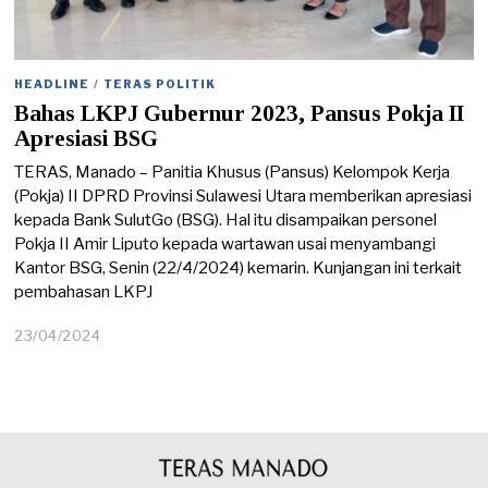
HEADLINE
/
TERAS POLITIK
Bahas LKPJ Gubernur 2023, Pansus Pokja II
Apresiasi BSG
TERAS, Manado – Panitia Khusus (Pansus) Kelompok Kerja
(Pokja) II DPRD Provinsi Sulawesi Utara memberikan apresiasi
kepada Bank SulutGo (BSG). Hal itu disampaikan personel
Pokja II Amir Liputo kepada wartawan usai menyambangi
Kantor BSG, Senin (22/4/2024) kemarin. Kunjangan ini terkait
pembahasan LKPJ
23/04/2024
2
3
/
0
4
/
2
0