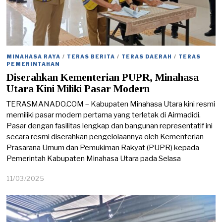
MINAHASA RAYA
/
TERAS BERITA
/
TERAS DAERAH
/
TERAS
PEMERINTAHAN
Diserahkan Kementerian PUPR, Minahasa
Utara Kini Miliki Pasar Modern
TERASMANADO.COM – Kabupaten Minahasa Utara kini resmi
memiliki pasar modern pertama yang terletak di Airmadidi.
Pasar dengan fasilitas lengkap dan bangunan representatif ini
secara resmi diserahkan pengelolaannya oleh Kementerian
Prasarana Umum dan Pemukiman Rakyat (PUPR) kepada
Pemerintah Kabupaten Minahasa Utara pada Selasa
11/03/2025
1
1
/
0
3