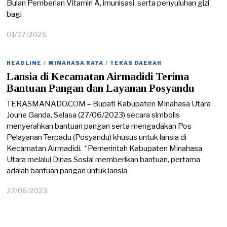
Bulan Pemberian Vitamin A, imunisasi, serta penyuluhan gizi
bagi
01/07/2025
0
2
/
0
HEADLINE
/
MINAHASA RAYA
/
TERAS DAERAH
7
Lansia di Kecamatan Airmadidi Terima
/
Bantuan Pangan dan Layanan Posyandu
2
0
TERASMANADO.COM – Bupati Kabupaten Minahasa Utara
2
Joune Ganda, Selasa (27/06/2023) secara simbolis
5
menyerahkan bantuan pangan serta mengadakan Pos
Pelayanan Terpadu (Posyandu) khusus untuk lansia di
Kecamatan Airmadidi. “Pemerintah Kabupaten Minahasa
Utara melalui Dinas Sosial memberikan bantuan, pertama
adalah bantuan pangan untuk lansia
27/06/2023
2
7
/
0