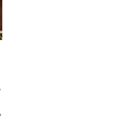
)
p
,