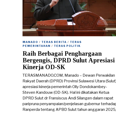
MANADO
/
TERAS BERITA
/
TERAS
PEMERINTAHAN
/
TERAS POLITIK
Raih Berbagai Penghargaan
Bergengis, DPRD Sulut Apresiasi
Kinerja OD-SK
TERASMANADO.COM, Manado – Dewan Perwakilan
Rakyat Daerah (DPRD) Provinsi Sulawesi Utara (Sulut
apresiasi kinerja pemerintah Olly Dondokambey-
Steven Kandouw (OD-SK). Hal ini dikatakan Ketua
DPRD Sulut dr Fransiscus Andi Silangen dalam rapat
paripruna penyampaian/penjelasan gubernur terhada
Ranperda tentang APBD Sulut tahun anggaran 2025