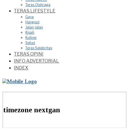
Teras Olahraga
TERAS LIFESTYLE
Gaya
Hangout
Jalan-jalan
Kisah
Kuliner
Sehat
Teras Selebritas
TERAS OPINI
INFO ADVERTORIAL
INDEX
timezone nextgan