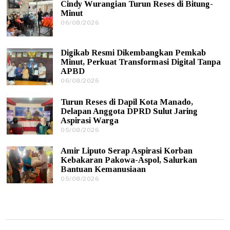
Cindy Wurangian Turun Reses di Bitung-
0
Minut
8
06/08/2026
0
/
6
2
/
0
0
2
Digikab Resmi Dikembangkan Pemkab
8
6
Minut, Perkuat Transformasi Digital Tanpa
/
APBD
2
0
06/08/2026
0
2
6
6
/
Turun Reses di Dapil Kota Manado,
0
Delapan Anggota DPRD Sulut Jaring
8
Aspirasi Warga
/
05/08/2026
0
2
5
0
/
2
Amir Liputo Serap Aspirasi Korban
0
6
Kebakaran Pakowa-Aspol, Salurkan
8
Bantuan Kemanusiaan
/
05/08/2026
0
2
5
0
/
2
0
6
8
/
2