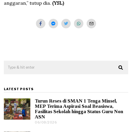
anggaran,” tutup dia.
(YSL)
LATEST POSTS
Turun Reses di SMAN 1 Tenga Minsel,
MEP Terima Aspirasi Soal Beasiswa,
Fasilitas Sekolah hingga Status Guru Non
ASN
06/08/2026
0
6
/