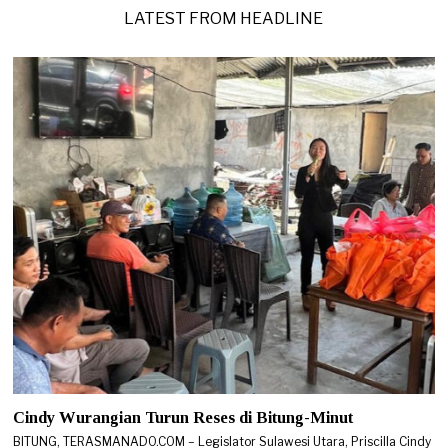
0
LATEST FROM HEADLINE
2
6
Cindy Wurangian Turun Reses di Bitung-Minut
BITUNG, TERASMANADO.COM – Legislator Sulawesi Utara, Priscilla Cindy