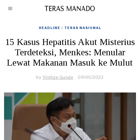
HEADLINE
/
TERAS NASIONAL
15 Kasus Hepatitis Akut Misterius
Terdeteksi, Menkes: Menular
Lewat Makanan Masuk ke Mulut
by
Yinthze Gunde
09/05/2022
0
9
/
0
5
/
2
0
2
2