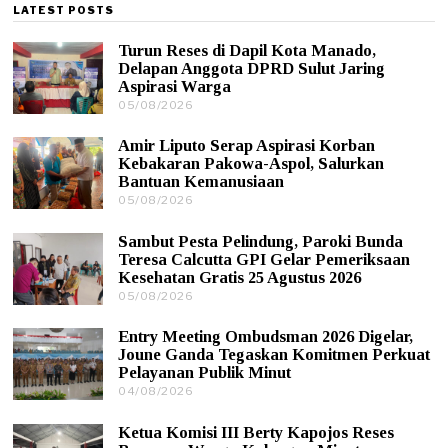
LATEST POSTS
Turun Reses di Dapil Kota Manado,
Delapan Anggota DPRD Sulut Jaring
Aspirasi Warga
05/08/2026
0
5
/
Amir Liputo Serap Aspirasi Korban
0
Kebakaran Pakowa-Aspol, Salurkan
8
Bantuan Kemanusiaan
/
05/08/2026
0
2
5
0
/
2
Sambut Pesta Pelindung, Paroki Bunda
0
6
Teresa Calcutta GPI Gelar Pemeriksaan
8
Kesehatan Gratis 25 Agustus 2026
/
05/08/2026
0
2
5
0
/
2
Entry Meeting Ombudsman 2026 Digelar,
0
6
Joune Ganda Tegaskan Komitmen Perkuat
8
Pelayanan Publik Minut
/
04/08/2026
0
2
4
0
/
2
Ketua Komisi III Berty Kapojos Reses
0
6