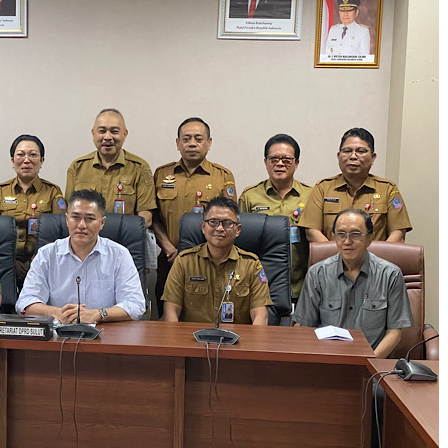
6
/
2
0
2
6