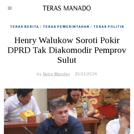
TERAS BERITA
/
TERAS PEMERINTAHAN
/
TERAS POLITIK
Henry Walukow Soroti Pokir
DPRD Tak Diakomodir Pemprov
Sulut
by
Skivo Mandey
25/11/2024
2
6
/
1
1
/
2
0
2
4