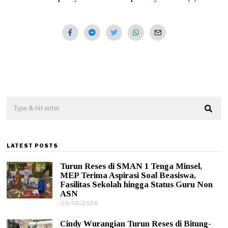
LATEST POSTS
Turun Reses di SMAN 1 Tenga Minsel,
MEP Terima Aspirasi Soal Beasiswa,
Fasilitas Sekolah hingga Status Guru Non
ASN
06/08/2026
0
6
/
Cindy Wurangian Turun Reses di Bitung-
0