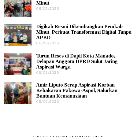
Minut
8
06/08/2026
0
/
6
2
/
0
0
2
Digikab Resmi Dikembangkan Pemkab
8
6
Minut, Perkuat Transformasi Digital Tanpa
/
APBD
2
0
06/08/2026
0
2
6
6
/
Turun Reses di Dapil Kota Manado,
0
Delapan Anggota DPRD Sulut Jaring
8
Aspirasi Warga
/
05/08/2026
0
2
5
0
/
2
Amir Liputo Serap Aspirasi Korban
0
6
Kebakaran Pakowa-Aspol, Salurkan
8
Bantuan Kemanusiaan
/
05/08/2026
0
2
5
0
/
2
0
6
8
/
2
0