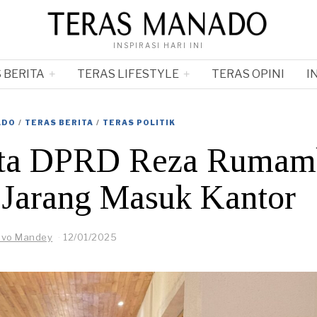
INSPIRASI HARI INI
 BERITA
TERAS LIFESTYLE
TERAS OPINI
I
ADO
/
TERAS BERITA
/
TERAS POLITIK
ota DPRD Reza Rumam
 Jarang Masuk Kantor
ivo Mandey
12/01/2025
1
2
/
0
1
/
2