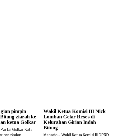
gian pimpin
Wakil Ketua Komisi III Nick
Bitung ziarah ke
Lomban Gelar Reses di
n ketua Golkar
Kelurahan Girian Indah
Bitung
 Partai Golkar Kota
ar rangkaian
Manado – Wakil Ketua Komisi III DPRD