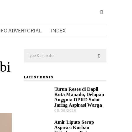
NFO ADVERTORIAL
INDEX
bi
LATEST POSTS
Turun Reses di Dapil
Kota Manado, Delapan
Anggota DPRD Sulut
Jaring Aspirasi Warga
05/08/2026
0
5
/
Amir Liputo Serap
0
Aspirasi Korban
8