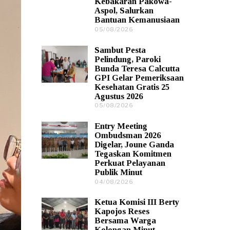
Kebakaran Pakowa-
/
Aspol, Salurkan
2
Bantuan Kemanusiaan
0
2
05/08/2026
0
6
5
/
Sambut Pesta
0
Pelindung, Paroki
8
Bunda Teresa Calcutta
/
GPI Gelar Pemeriksaan
2
Kesehatan Gratis 25
0
Agustus 2026
2
6
05/08/2026
0
5
/
Entry Meeting
0
Ombudsman 2026
8
Digelar, Joune Ganda
/
Tegaskan Komitmen
2
Perkuat Pelayanan
0
Publik Minut
2
6
04/08/2026
0
4
/
Ketua Komisi III Berty
0
Kapojos Reses
8
Bersama Warga
/
Kolongan Minut