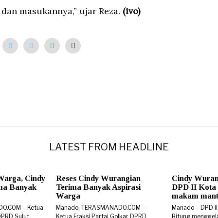
 dan masukannya,” ujar Reza.
(ivo)
LATEST FROM HEADLINE
Warga, Cindy
Reses Cindy Wurangian
Cindy Wuran
ma Banyak
Terima Banyak Aspirasi
DPD II Kota 
Warga
makam manta
DO.COM – Ketua
Manado, TERASMANADO.COM –
Manado – DPD II
 DPRD Sulut
Ketua Fraksi Partai Golkar DPRD
Bitung menggel