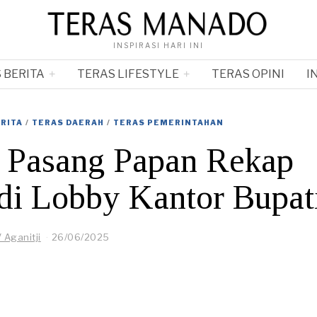
INSPIRASI HARI INI
 BERITA
TERAS LIFESTYLE
TERAS OPINI
I
RITA
/
TERAS DAERAH
/
TERAS PEMERINTAHAN
 Pasang Papan Rekap
i Lobby Kantor Bupat
 Aganitji
26/06/2025
2
6
/
0
6
/
2