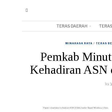
TERAS DAERAH
TERAS
MINAHASA RAYA
/
TERAS BE
Pemkab Minut
Kehadiran ASN d
by
V
Papan rekapitulasi kehadiran ASN di lobby kantor Bupati Minahasa Utara.