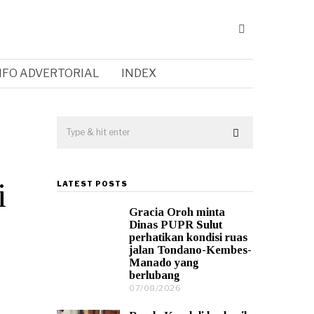
NFO ADVERTORIAL
INDEX
i
LATEST POSTS
Gracia Oroh minta
Dinas PUPR Sulut
perhatikan kondisi ruas
jalan Tondano-Kembes-
Manado yang
berlubang
07/08/2026
0
7
/