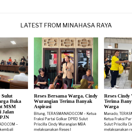
LATEST FROM MINAHASA RAYA
 Sulut
Reses Bersama Warga, Cindy
Reses Cindy
arga Buka
Wurangian Terima Banyak
Terima Banya
rut MSM
Aspirasi
Warga
i Jalan
Bitung, TERASMANADO.COM – Ketua
Manado, TERA
 BPJN
Fraksi Partai Golkar DPRD Sulut
Ketua Fraksi Pa
ADO.COM –
Priscilla Cindy Wurangian MBA
Sulut Priscilla
 kembali
melaksanakan Reses I
melaksanakan re