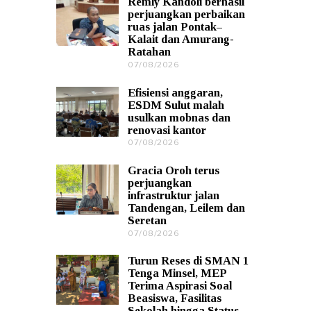
Remly Kandoli berhasil
0
perjuangkan perbaikan
8
ruas jalan Pontak–
/
Kalait dan Amurang-
2
Ratahan
0
2
07/08/2026
0
6
7
/
Efisiensi anggaran,
0
ESDM Sulut malah
8
usulkan mobnas dan
/
renovasi kantor
2
0
07/08/2026
0
2
7
6
/
Gracia Oroh terus
0
perjuangkan
8
infrastruktur jalan
/
Tandengan, Leilem dan
2
Seretan
0
2
07/08/2026
0
6
7
/
Turun Reses di SMAN 1
0
Tenga Minsel, MEP
8
Terima Aspirasi Soal
/
Beasiswa, Fasilitas
2
Sekolah hingga Status
0