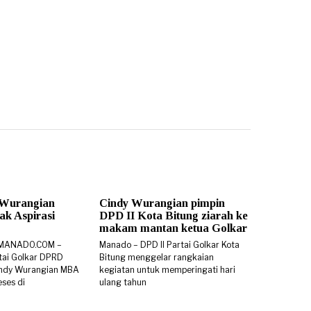
 Wurangian
Cindy Wurangian pimpin
k Aspirasi
DPD II Kota Bitung ziarah ke
makam mantan ketua Golkar
SMANADO.COM –
Manado – DPD II Partai Golkar Kota
rtai Golkar DPRD
Bitung menggelar rangkaian
 Cindy Wurangian MBA
kegiatan untuk memperingati hari
ses di
ulang tahun