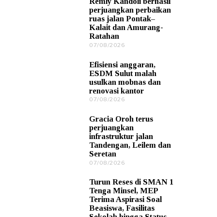
Remly Kandoli berhasil
0
perjuangkan perbaikan
8
ruas jalan Pontak–
/
Kalait dan Amurang-
2
Ratahan
0
2
07/08/2026
0
6
7
/
Efisiensi anggaran,
0
ESDM Sulut malah
8
usulkan mobnas dan
/
renovasi kantor
2
0
07/08/2026
0
2
7
6
/
Gracia Oroh terus
0
perjuangkan
8
infrastruktur jalan
/
Tandengan, Leilem dan
2
Seretan
0
2
07/08/2026
0
6
7
/
Turun Reses di SMAN 1
0
Tenga Minsel, MEP
8
Terima Aspirasi Soal
/
Beasiswa, Fasilitas
2
Sekolah hingga Status
0