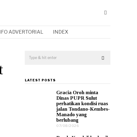
NFO ADVERTORIAL
INDEX
t
LATEST POSTS
Gracia Oroh minta
Dinas PUPR Sulut
perhatikan kondisi ruas
jalan Tondano-Kembes-
Manado yang
berlubang
07/08/2026
0
7
/