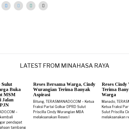
LATEST FROM MINAHASA RAYA
 Sulut
Reses Bersama Warga, Cindy
Reses Cindy
arga Buka
Wurangian Terima Banyak
Terima Banya
rut MSM
Aspirasi
Warga
i Jalan
Bitung, TERASMANADO.COM – Ketua
Manado, TERA
 BPJN
Fraksi Partai Golkar DPRD Sulut
Ketua Fraksi Pa
ADO.COM –
Priscilla Cindy Wurangian MBA
Sulut Priscilla
 kembali
melaksanakan Reses I
melaksanakan re
gar pendapat
sahaan tambang