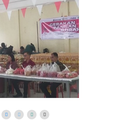
6
/
2
0
2
6