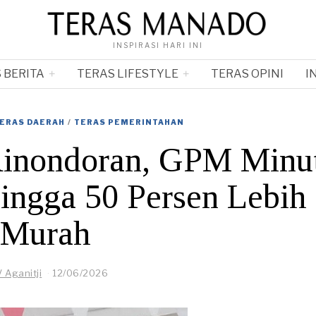
INSPIRASI HARI INI
 BERITA
TERAS LIFESTYLE
TERAS OPINI
I
ERAS DAERAH
/
TERAS PEMERINTAHAN
Rinondoran, GPM Minu
ingga 50 Persen Lebih
Murah
V Aganitji
12/06/2026
1
3
/
0