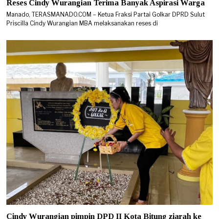
Reses Cindy Wurangian Terima Banyak Aspirasi Warga
Manado, TERASMANADO.COM – Ketua Fraksi Partai Golkar DPRD Sulut
Priscilla Cindy Wurangian MBA melaksanakan reses di
Cindy Wurangian pimpin DPD II Kota Bitung ziarah ke