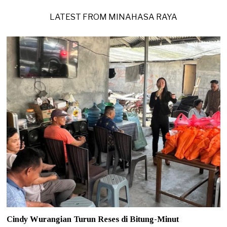
2
0
LATEST FROM MINAHASA RAYA
2
6
Cindy Wurangian Turun Reses di Bitung-Minut