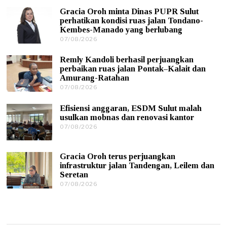
/
Gracia Oroh minta Dinas PUPR Sulut
0
perhatikan kondisi ruas jalan Tondano-
8
Kembes-Manado yang berlubang
/
07/08/2026
0
2
7
0
/
2
Remly Kandoli berhasil perjuangkan
0
6
perbaikan ruas jalan Pontak–Kalait dan
8
Amurang-Ratahan
/
07/08/2026
0
2
7
0
/
2
Efisiensi anggaran, ESDM Sulut malah
0
6
usulkan mobnas dan renovasi kantor
8
07/08/2026
0
/
7
2
/
0
0
2
Gracia Oroh terus perjuangkan
8
6
infrastruktur jalan Tandengan, Leilem dan
/
Seretan
2
0
07/08/2026
0
2
7
6
/
0
8
/