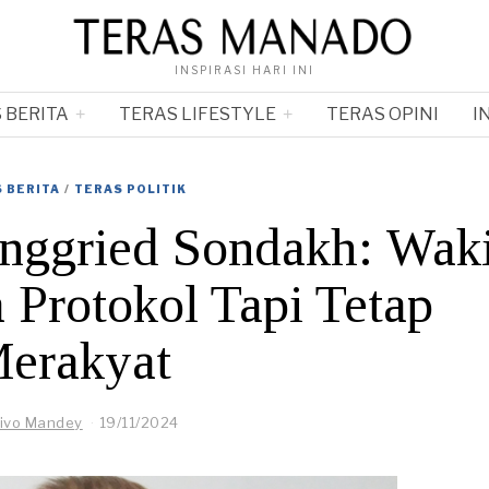
INSPIRASI HARI INI
 BERITA
TERAS LIFESTYLE
TERAS OPINI
I
 BERITA
/
TERAS POLITIK
Inggried Sondakh: Waki
 Protokol Tapi Tetap
erakyat
ivo Mandey
19/11/2024
2
5
/
1