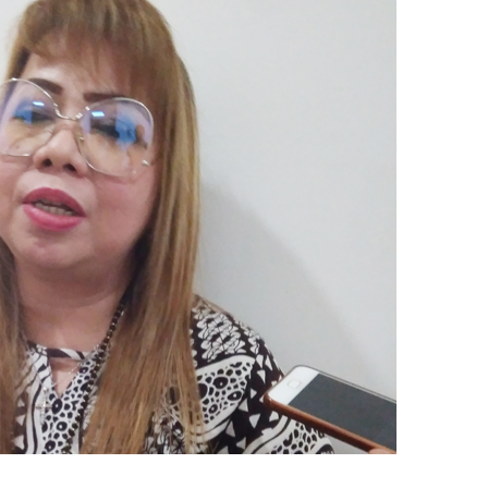
1
/
2
0
2
4