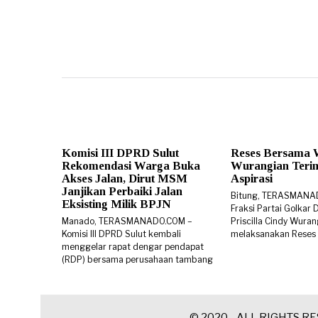
Komisi III DPRD Sulut
Reses Bersama 
Rekomendasi Warga Buka
Wurangian Teri
Akses Jalan, Dirut MSM
Aspirasi
Janjikan Perbaiki Jalan
Bitung, TERASMANA
Eksisting Milik BPJN
Fraksi Partai Golkar
Manado, TERASMANADO.COM –
Priscilla Cindy Wura
Komisi III DPRD Sulut kembali
melaksanakan Reses 
menggelar rapat dengar pendapat
(RDP) bersama perusahaan tambang
© 2020 - ALL RIGHTS R