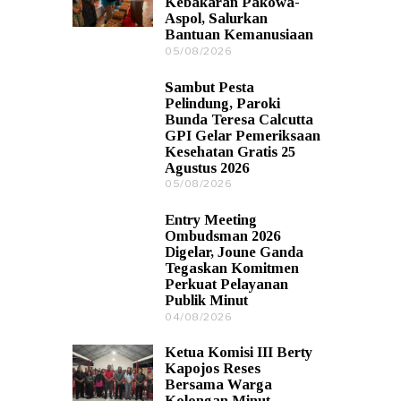
Kebakaran Pakowa-
/
Aspol, Salurkan
2
Bantuan Kemanusiaan
0
2
05/08/2026
0
6
5
/
Sambut Pesta
0
Pelindung, Paroki
8
Bunda Teresa Calcutta
/
GPI Gelar Pemeriksaan
2
Kesehatan Gratis 25
0
Agustus 2026
2
6
05/08/2026
0
5
/
Entry Meeting
0
Ombudsman 2026
8
Digelar, Joune Ganda
/
Tegaskan Komitmen
2
Perkuat Pelayanan
0
Publik Minut
2
6
04/08/2026
0
4
/
Ketua Komisi III Berty
0
Kapojos Reses
8
Bersama Warga
/
Kolongan Minut