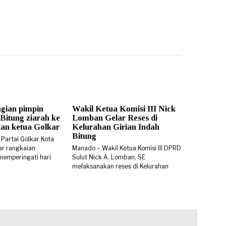
gian pimpin
Wakil Ketua Komisi III Nick
Bitung ziarah ke
Lomban Gelar Reses di
n ketua Golkar
Kelurahan Girian Indah
Bitung
 Partai Golkar Kota
ar rangkaian
Manado – Wakil Ketua Komisi III DPRD
memperingati hari
Sulut Nick A. Lomban, SE
melaksanakan reses di Kelurahan