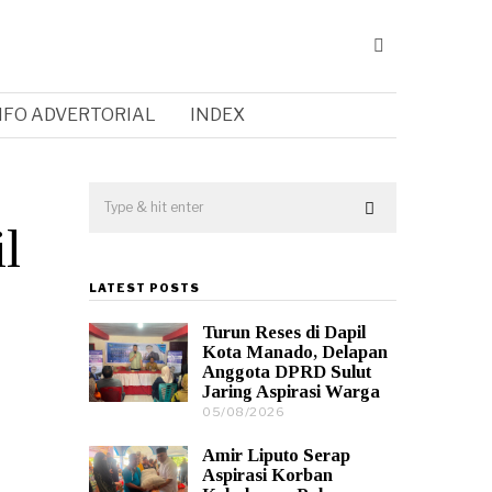
NFO ADVERTORIAL
INDEX
l
LATEST POSTS
Turun Reses di Dapil
Kota Manado, Delapan
Anggota DPRD Sulut
Jaring Aspirasi Warga
05/08/2026
0
5
/
Amir Liputo Serap
0
Aspirasi Korban
8