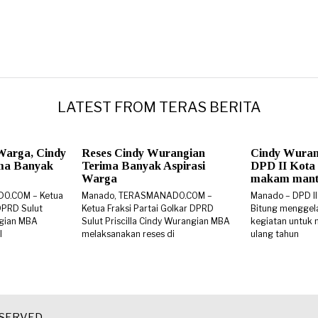
LATEST FROM TERAS BERITA
Warga, Cindy
Reses Cindy Wurangian
Cindy Wuran
ma Banyak
Terima Banyak Aspirasi
DPD II Kota 
Warga
makam manta
DO.COM – Ketua
Manado, TERASMANADO.COM –
Manado – DPD II
 DPRD Sulut
Ketua Fraksi Partai Golkar DPRD
Bitung menggel
ngian MBA
Sulut Priscilla Cindy Wurangian MBA
kegiatan untuk 
I
melaksanakan reses di
ulang tahun
ESERVED.