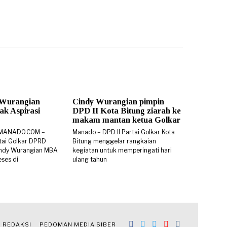
 Wurangian
Cindy Wurangian pimpin
k Aspirasi
DPD II Kota Bitung ziarah ke
makam mantan ketua Golkar
SMANADO.COM –
Manado – DPD II Partai Golkar Kota
rtai Golkar DPRD
Bitung menggelar rangkaian
 Cindy Wurangian MBA
kegiatan untuk memperingati hari
ses di
ulang tahun
REDAKSI
PEDOMAN MEDIA SIBER