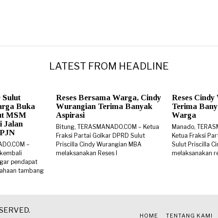
LATEST FROM HEADLINE
 Sulut
Reses Bersama Warga, Cindy
Reses Cindy
arga Buka
Wurangian Terima Banyak
Terima Banya
rut MSM
Aspirasi
Warga
i Jalan
Bitung, TERASMANADO.COM – Ketua
Manado, TERA
 BPJN
Fraksi Partai Golkar DPRD Sulut
Ketua Fraksi Pa
ADO.COM –
Priscilla Cindy Wurangian MBA
Sulut Priscilla
 kembali
melaksanakan Reses I
melaksanakan re
gar pendapat
sahaan tambang
ESERVED.
HOME
TENTANG KAMI