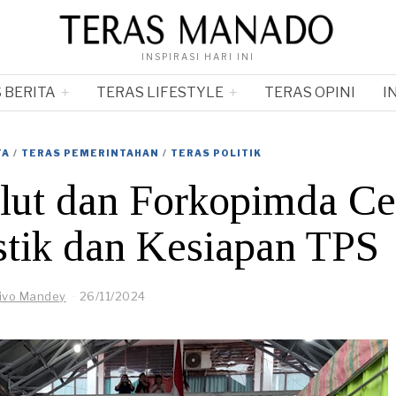
INSPIRASI HARI INI
 BERITA
TERAS LIFESTYLE
TERAS OPINI
I
TA
/
TERAS PEMERINTAHAN
/
TERAS POLITIK
ut dan Forkopimda C
istik dan Kesiapan TPS
ivo Mandey
26/11/2024
2
6
/
1
1
/
2