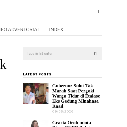
NFO ADVERTORIAL
INDEX
ek
LATEST POSTS
Gubernur Sulut Tak
Marah Saat Pergoki
Warga Tidur di Etalase
Eks Gedung Minahasa
Raad
09/08/2026
0
9
/
Gracia Oroh minta
0