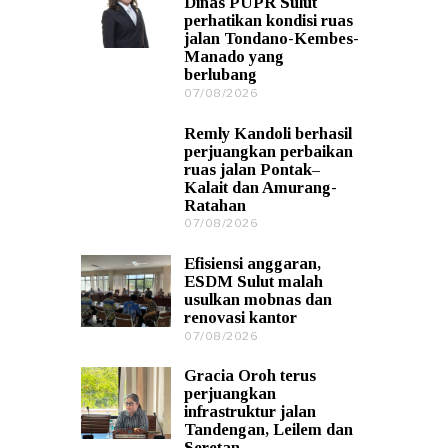
Dinas PUPR Sulut
8
perhatikan kondisi ruas
/
jalan Tondano-Kembes-
2
Manado yang
0
berlubang
2
6
07/08/2026
0
7
/
Remly Kandoli berhasil
0
perjuangkan perbaikan
8
ruas jalan Pontak–
/
Kalait dan Amurang-
2
Ratahan
0
2
07/08/2026
0
6
7
/
Efisiensi anggaran,
0
ESDM Sulut malah
8
usulkan mobnas dan
/
renovasi kantor
2
0
07/08/2026
0
2
7
6
/
Gracia Oroh terus
0
perjuangkan
8
infrastruktur jalan
/
Tandengan, Leilem dan
2
Seretan
0