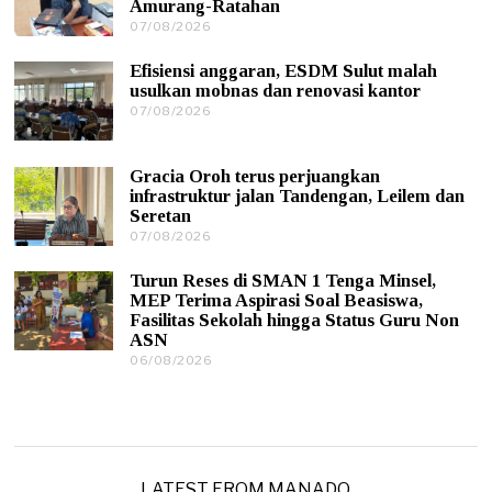
Amurang-Ratahan
/
07/08/2026
0
2
7
0
/
2
Efisiensi anggaran, ESDM Sulut malah
0
6
usulkan mobnas dan renovasi kantor
8
07/08/2026
0
/
7
2
/
0
0
2
Gracia Oroh terus perjuangkan
8
6
infrastruktur jalan Tandengan, Leilem dan
/
Seretan
2
0
07/08/2026
0
2
7
6
/
Turun Reses di SMAN 1 Tenga Minsel,
0
MEP Terima Aspirasi Soal Beasiswa,
8
Fasilitas Sekolah hingga Status Guru Non
/
ASN
2
0
06/08/2026
0
2
6
6
/
0
8
/
2
0
LATEST FROM MANADO