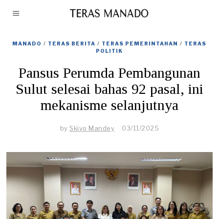
MANADO
/
TERAS BERITA
/
TERAS PEMERINTAHAN
/
TERAS
POLITIK
Pansus Perumda Pembangunan
Sulut selesai bahas 92 pasal, ini
mekanisme selanjutnya
by
Skivo Mandey
03/11/2025
0
4
/
1
1
/
2
0
2
5