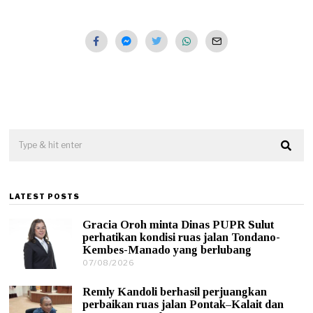
LATEST POSTS
Gracia Oroh minta Dinas PUPR Sulut
perhatikan kondisi ruas jalan Tondano-
Kembes-Manado yang berlubang
07/08/2026
0
7
/
Remly Kandoli berhasil perjuangkan
0
perbaikan ruas jalan Pontak–Kalait dan
8