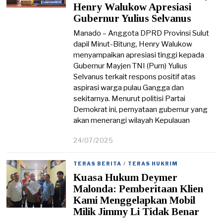
0
Henry Walukow Apresiasi
2
Gubernur Yulius Selvanus
5
Manado – Anggota DPRD Provinsi Sulut
dapil Minut-Bitung, Henry Walukow
menyampaikan apresiasi tinggi kepada
Gubernur Mayjen TNI (Purn) Yulius
Selvanus terkait respons positif atas
aspirasi warga pulau Gangga dan
sekitarnya. Menurut politisi Partai
Demokrat ini, pernyataan gubernur yang
akan menerangi wilayah Kepulauan
24/07/2025
2
4
/
TERAS BERITA
/
TERAS HUKRIM
0
Kuasa Hukum Deymer
7
/
Malonda: Pemberitaan Klien
2
Kami Menggelapkan Mobil
0
Milik Jimmy Li Tidak Benar
2
5