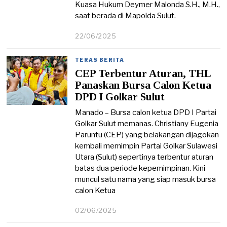
Kuasa Hukum Deymer Malonda S.H., M.H.,
saat berada di Mapolda Sulut.
22/06/2025
2
2
/
TERAS BERITA
0
CEP Terbentur Aturan, THL
6
/
Panaskan Bursa Calon Ketua
2
DPD I Golkar Sulut
0
2
Manado – Bursa calon ketua DPD I Partai
5
Golkar Sulut memanas. Christiany Eugenia
Paruntu (CEP) yang belakangan dijagokan
kembali memimpin Partai Golkar Sulawesi
Utara (Sulut) sepertinya terbentur aturan
batas dua periode kepemimpinan. Kini
muncul satu nama yang siap masuk bursa
calon Ketua
02/06/2025
0
2