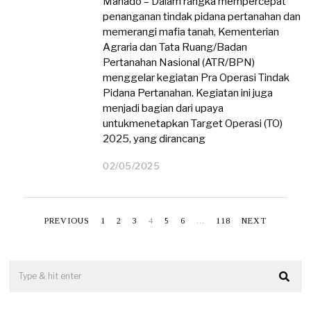
Manado – Dalam rangka mempercepat
penanganan tindak pidana pertanahan dan
memerangi mafia tanah, Kementerian
Agraria dan Tata Ruang/Badan
Pertanahan Nasional (ATR/BPN)
menggelar kegiatan Pra Operasi Tindak
Pidana Pertanahan. Kegiatan ini juga
menjadi bagian dari upaya
untukmenetapkan Target Operasi (TO)
2025, yang dirancang
02/05/2025
0
2
/
0
5
PREVIOUS
1
2
3
4
5
6
…
118
NEXT
/
2
0
2
5