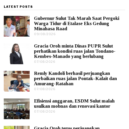
LATEST POSTS
Gubernur Sulut Tak Marah Saat Pergoki
Warga Tidur di Etalase Eks Gedung
Minahasa Raad
09/08/2026
0
9
/
Gracia Oroh minta Dinas PUPR Sulut
0
perhatikan kondisi ruas jalan Tondano-
8
Kembes-Manado yang berlubang
/
07/08/2026
0
2
7
0
/
2
Remly Kandoli berhasil perjuangkan
0
6
perbaikan ruas jalan Pontak–Kalait dan
8
Amurang-Ratahan
/
07/08/2026
0
2
7
0
/
2
Efisiensi anggaran, ESDM Sulut malah
0
6
usulkan mobnas dan renovasi kantor
8
07/08/2026
0
/
7
2
/
0
0
2
Gracia Oroh terus perjuangkan