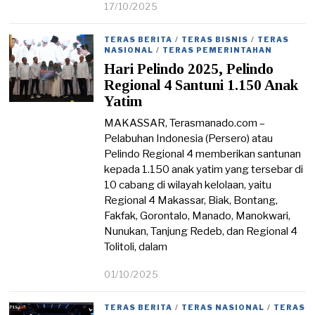
17/10/2025
1
8
/
TERAS BERITA
/
TERAS BISNIS
/
TERAS
1
NASIONAL
/
TERAS PEMERINTAHAN
0
Hari Pelindo 2025, Pelindo
/
2
Regional 4 Santuni 1.150 Anak
0
Yatim
2
5
MAKASSAR, Terasmanado.com –
Pelabuhan Indonesia (Persero) atau
Pelindo Regional 4 memberikan santunan
kepada 1.150 anak yatim yang tersebar di
10 cabang di wilayah kelolaan, yaitu
Regional 4 Makassar, Biak, Bontang,
Fakfak, Gorontalo, Manado, Manokwari,
Nunukan, Tanjung Redeb, dan Regional 4
Tolitoli, dalam
01/10/2025
0
1
/
TERAS BERITA
/
TERAS NASIONAL
/
TERAS
1