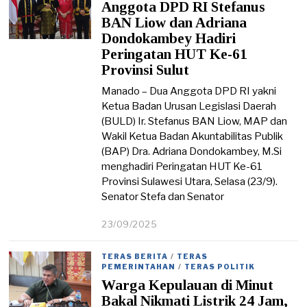
Anggota DPD RI Stefanus
/
2
BAN Liow dan Adriana
0
Dondokambey Hadiri
2
Peringatan HUT Ke-61
5
Provinsi Sulut
Manado – Dua Anggota DPD RI yakni
Ketua Badan Urusan Legislasi Daerah
(BULD) Ir. Stefanus BAN Liow, MAP dan
Wakil Ketua Badan Akuntabilitas Publik
(BAP) Dra. Adriana Dondokambey, M.Si
menghadiri Peringatan HUT Ke-61
Provinsi Sulawesi Utara, Selasa (23/9).
Senator Stefa dan Senator
23/09/2025
2
4
/
TERAS BERITA
/
TERAS
0
PEMERINTAHAN
/
TERAS POLITIK
9
Warga Kepulauan di Minut
/
2
Bakal Nikmati Listrik 24 Jam,