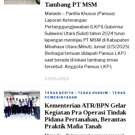
0
Tambang PT MSM
2
5
Manado – Panitia Khusus (Pansus)
Laporan Keterangan
Pertanggungjawaban (LKPJ) Gubernur
Sulawesi Utara (Sulut) tahun 2024 turun
lapangan meninjau PT MSM di Kabupaten
Minahasa Utara (Minut), Jumat (2/5/2025)
Berbagai temuan didapati Pansus LKPJ
saat berada di lokasi tambang emas
tersebut. Anggota Pansus LKPJ,
03/05/2025
0
3
/
TERAS BERITA
/
TERAS HUKRIM
/
TERAS
0
PEMERINTAHAN
5
Kementerian ATR/BPN Gelar
/
2
Kegiatan Pra Operasi Tindak
0
Pidana Pertanahan, Berantas
2
Praktik Mafia Tanah
5