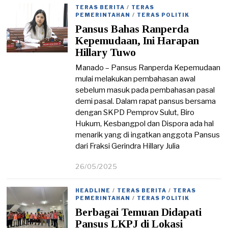
/
TERAS BERITA
/
TERAS
0
PEMERINTAHAN
/
TERAS POLITIK
6
Pansus Bahas Ranperda
/
2
Kepemudaan, Ini Harapan
0
Hillary Tuwo
2
5
Manado – Pansus Ranperda Kepemudaan
mulai melakukan pembahasan awal
sebelum masuk pada pembahasan pasal
demi pasal. Dalam rapat pansus bersama
dengan SKPD Pemprov Sulut, Biro
Hukum, Kesbangpol dan Dispora ada hal
menarik yang di ingatkan anggota Pansus
dari Fraksi Gerindra Hillary Julia
26/05/2025
1
7
/
HEADLINE
/
TERAS BERITA
/
TERAS
0
PEMERINTAHAN
/
TERAS POLITIK
6
Berbagai Temuan Didapati
/
2
Pansus LKPJ di Lokasi