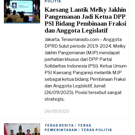
POLITIK
0
Kaesang Lantik Melky Jakhin
/
2
Pangemanan Jadi Ketua DPP
0
PSI Bidang Pembinaan Fraksi
2
dan Anggota Legislatif
5
Jakarta, Terasmanado.com – Anggota
DPRD Sulut periode 2019-2024, Melky
Jakhin Pangemanan (MJP) mendapat
perhatian khusus dari DPP Partai
Solidaritas Indonesia (PSI). Ketua Umum
PSI Kaesang Pangarep melantik MJP
sebagai ketua bidang Pembinaan Fraksi
dan Anggota Legislstif, Jumat
(26/09/2025). Posisi tersebut sangat
strategis,
26/09/2025
2
6
/
TERAS BERITA
/
TERAS
0
PEMERINTAHAN
/
TERAS POLITIK
9