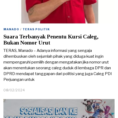
MANADO
/
TERAS POLITIK
Suara Terbanyak Penentu Kursi Caleg,
Bukan Nomor Urut
TERAS, Manado – Adanya informasi yang sengaja
dihembuskan oleh sejumlah pihak yang diduga kuat ingin
mempengaruhi pemilih dengan mengatakan jika nomor urut
akan menentukan seorang caleg duduk di lembaga DPR dan
DPRD mendapat tanggapan dari politisi yang juga Caleg PDI
Perjuangan untuk
08/02/2024
0
8
/
0
2
/