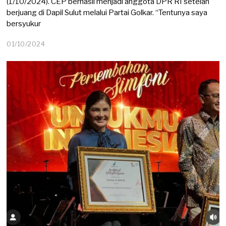
(1/10/2024). CEP berhasil menjadi anggota DPR RI setelah
berjuang di Dapil Sulut melalui Partai Golkar. “Tentunya saya
bersyukur
01/10/2024
0
2
/
1
0
/
2
0
2
4