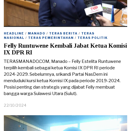
HEADLINE
/
MANADO
/
TERAS BERITA
/
TERAS
NASIONAL
/
TERAS PEMERINTAHAN
/
TERAS POLITIK
Felly Runtuwene Kembali Jabat Ketua Komisi
IX DPR RI
TERASMANADO.COM, Manado – Felly Estelita Runtuwene
terpilih kembali sebagai ketua Komisi IX DPR RI periode
2024-2029. Sebelumnya, srikandi Partai NasDem ini
menduduki kursi ketua Komisi IX pada periode 2019-2024.
Posisi penting dan strategis yang dijabat Felly membuat
bangga warga Sulawesi Utara (Sulut).
22/10/2024
2
3
/
1
0