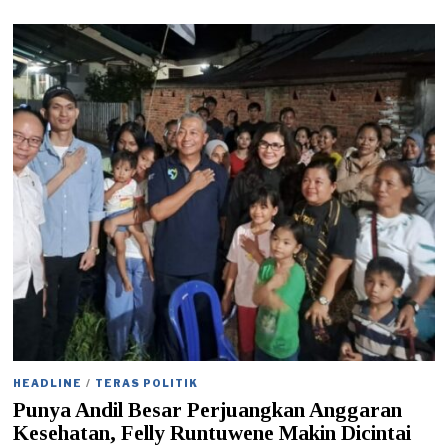
2
/
0
2
/
2
0
2
4
HEADLINE
/
TERAS POLITIK
Punya Andil Besar Perjuangkan Anggaran
Kesehatan, Felly Runtuwene Makin Dicintai