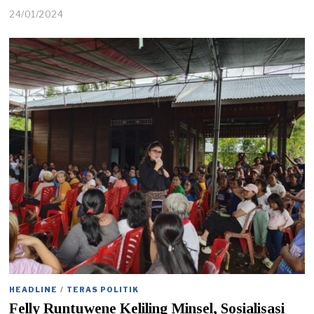
24/01/2024
2
4
/
0
1
/
2
0
2
4
HEADLINE
/
TERAS POLITIK
Felly Runtuwene Keliling Minsel, Sosialisasi