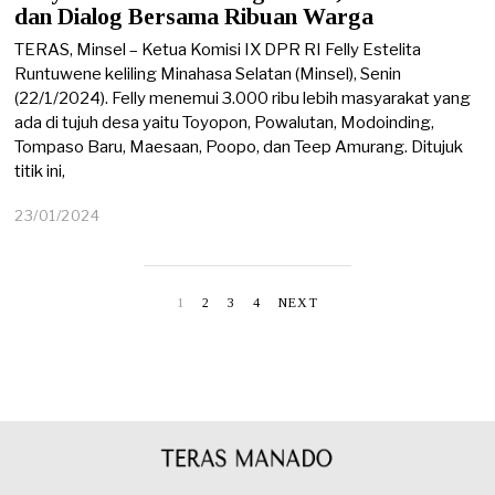
dan Dialog Bersama Ribuan Warga
TERAS, Minsel – Ketua Komisi IX DPR RI Felly Estelita
Runtuwene keliling Minahasa Selatan (Minsel), Senin
(22/1/2024). Felly menemui 3.000 ribu lebih masyarakat yang
ada di tujuh desa yaitu Toyopon, Powalutan, Modoinding,
Tompaso Baru, Maesaan, Poopo, dan Teep Amurang. Ditujuk
titik ini,
23/01/2024
2
3
/
0
1
1
2
3
4
NEXT
/
2
0
2
4