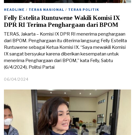
HEADLINE
/
TERAS NASIONAL
/
TERAS POLITIK
Felly Estelita Runtuwene Wakili Komisi IX
DPR RI Terima Penghargaan dari BPOM
TERAS, Jakarta – Komisi IX DPR RI menerima penghargaan
dari BPOM. Penghargaan itu diterima langsung Felly Estelita
Runtuwene sebagai Ketua Komisi IX. “Saya mewakili Komisi
IX sangat bersyukur karena diberikan kesempatan untuk
menerima Penghargaan dari BPOM,” kata Felly, Sabtu
(6/4/2024). Politsi Partai
06/04/2024
0
6
/
0
4
/
2
0
2
4