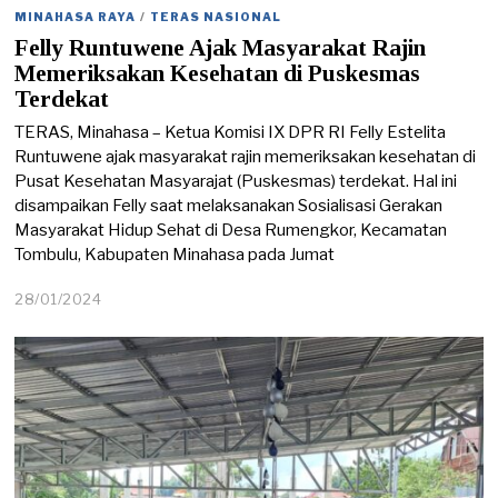
MINAHASA RAYA
/
TERAS NASIONAL
Felly Runtuwene Ajak Masyarakat Rajin
Memeriksakan Kesehatan di Puskesmas
Terdekat
TERAS, Minahasa – Ketua Komisi IX DPR RI Felly Estelita
Runtuwene ajak masyarakat rajin memeriksakan kesehatan di
Pusat Kesehatan Masyarajat (Puskesmas) terdekat. Hal ini
disampaikan Felly saat melaksanakan Sosialisasi Gerakan
Masyarakat Hidup Sehat di Desa Rumengkor, Kecamatan
Tombulu, Kabupaten Minahasa pada Jumat
28/01/2024
2
8
/
0
1
/
2
0
2
4