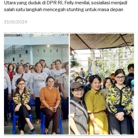
Utara yang duduk di DPR RI, Felly menilai, sosialiasi menjadi
salah satu langkah mencegah stunting untuk masa depan
31/01/2024
0
1
/
0
2
/
2
0
2
4