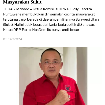
Masyarakat Sulut
TERAS, Manado – Ketua Komisi IX DPR RI Felly Estelita
Runtuwene membuktikan diri semakin dicintai masyarakat
terutama yang berada di daerah pemilihannya Sulawesi Utara
(Sulut). Hal ini tidak lepas dari kerja-kerja politik di Senayan.
Ketua DPP Partai NasDem itu punya andil besar
09/02/2024
0
9
/
0
2
/
2
0
2
4