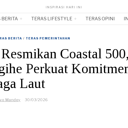
INSPIRASI HARI INI
 BERITA
TERAS LIFESTYLE
TERAS OPINI
I
RAS BERITA
/
TERAS PEMERINTAHAN
 Resmikan Coastal 500
ngihe Perkuat Komitme
aga Laut
ivo Mandey
30/03/2026
1
3
/
0
4
/