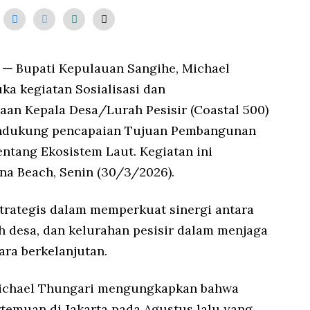
2
0
2
6
 —
Bupati Kepulauan Sangihe, Michael
ka kegiatan Sosialisasi dan
aan Kepala Desa/Lurah Pesisir (Coastal 500)
endukung pencapaian Tujuan Pembangunan
entang Ekosistem Laut. Kegiatan ini
na Beach, Senin (30/3/2026).
strategis dalam memperkuat sinergi antara
h desa, dan kelurahan pesisir dalam menjaga
ara berkelanjutan.
Michael Thungari mengungkapkan bahwa
temuan di Jakarta pada Agustus lalu yang