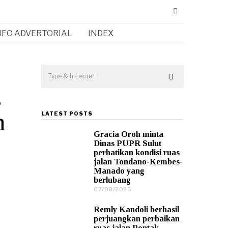
NFO ADVERTORIAL
INDEX
,
n
LATEST POSTS
Gracia Oroh minta
Dinas PUPR Sulut
perhatikan kondisi ruas
jalan Tondano-Kembes-
Manado yang
berlubang
07/08/2026
0
7
/
Remly Kandoli berhasil
0
perjuangkan perbaikan
8
ruas jalan Pontak–