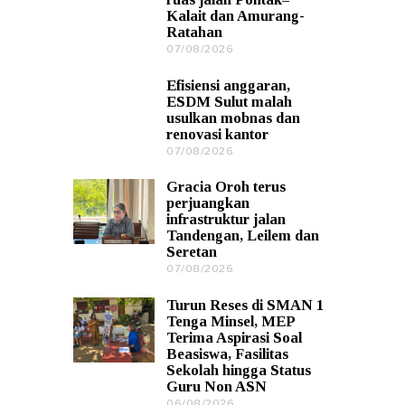
/
Kalait dan Amurang-
2
Ratahan
0
2
07/08/2026
0
6
7
/
Efisiensi anggaran,
0
ESDM Sulut malah
8
usulkan mobnas dan
/
renovasi kantor
2
0
07/08/2026
0
2
7
6
/
Gracia Oroh terus
0
perjuangkan
8
infrastruktur jalan
/
Tandengan, Leilem dan
2
Seretan
0
2
07/08/2026
0
6
7
/
Turun Reses di SMAN 1
0
Tenga Minsel, MEP
8
Terima Aspirasi Soal
/
Beasiswa, Fasilitas
2
Sekolah hingga Status
0
Guru Non ASN
2
6
06/08/2026
0